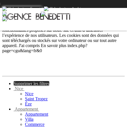
PRESTIGE
:
Nous utilisons les cookies afin de fournir les services et
fonctionnalités proposés sur notre site et afin d’améliorer
l’expérience de nos utilisateurs. Les cookies sont des données qui
sont téléchargés ou stockés sur votre ordinateur ou sur tout autre
appareil.
J'ai compris
En savoir plus
index.php?
page=cgu&lang=fr&0
Supprimer les filtres
Nice
Nice
Saint Tropez
Èze
Appartement
Appartement
Villa
Commerce