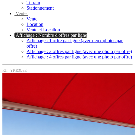
Terrain
Stationnement
Vente
Vente
Location
Vente et Location
Affichage : Nombre d'offres par ligne
Affichage : 1 offre par ligne (avec deux photos par
offre)
Affichage : 2 offres par ligne (avec une photo par offre)
Affichage : 4 offres par ligne (avec une photo par offre)
Réf : YKR3Q3E