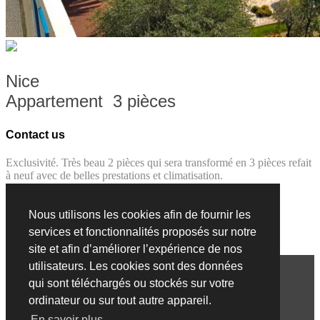
Nice
Appartement 3 pièces
Contact us
Exclusivité. Très beau 2 pièces qui sera transformé en 3 pièces refait
à neuf avec de belles prestations et climatisation.
Travers...
Afficher la suite »
Nous utilisons les cookies afin de fournir les
services et fonctionnalités proposés sur notre
site et afin d’améliorer l’expérience de nos
afficher le site en :
Français
Anglais
Italien
Russe
Chinois
utilisateurs. Les cookies sont des données
COPYRIGHT © AGENCE BENEDETTI. TOUS DROITS
qui sont téléchargés ou stockés sur votre
RESERVES.
ordinateur ou sur tout autre appareil.
En savoir plus