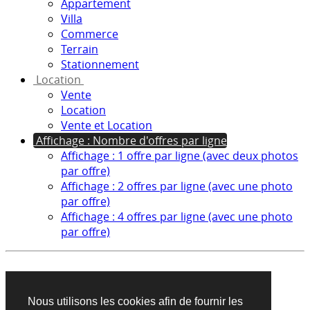
Appartement
Villa
Commerce
Terrain
Stationnement
Location
Vente
Location
Vente et Location
Affichage : Nombre d'offres par ligne
Affichage : 1 offre par ligne (avec deux photos
par offre)
Affichage : 2 offres par ligne (avec une photo
par offre)
Affichage : 4 offres par ligne (avec une photo
par offre)
Aucun produit trouvé sur cette recherche
Nous utilisons les cookies afin de fournir les