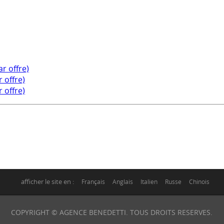
ar offre)
 offre)
 offre)
afficher le site en :
Français
Anglais
Italien
Russe
Chinois
COPYRIGHT © AGENCE BENEDETTI. TOUS DROITS RESERVES.