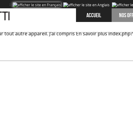
:
Accueil
Nos of
onctionnalités proposés sur notre site et afin d’améliorer l’
r tout autre appareil.
J'ai compris
En savoir plus
index.php