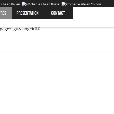
fres
Presentation
Contact
expérience de nos utilisateurs. Les cookies sont des données
?page=cgu&lang=fr&0