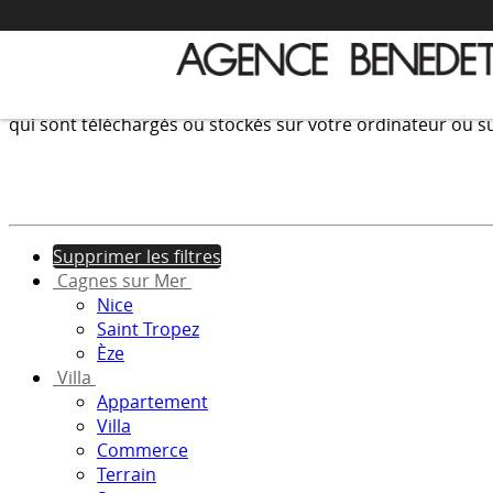
Nous utilisons les cookies afin de fournir les services et f
qui sont téléchargés ou stockés sur votre ordinateur ou su
Supprimer les filtres
Cagnes sur Mer
Nice
Saint Tropez
Èze
Villa
Appartement
Villa
Commerce
Terrain