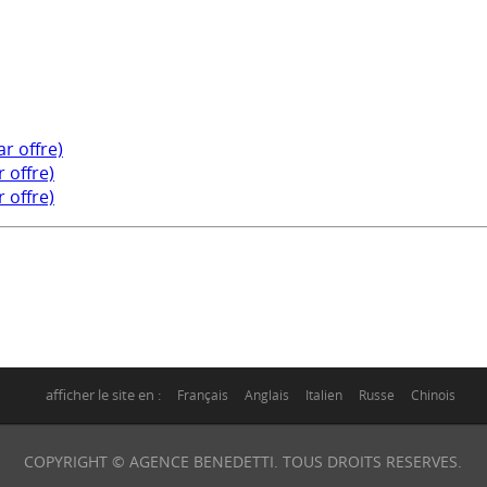
ar offre)
 offre)
 offre)
afficher le site en :
Français
Anglais
Italien
Russe
Chinois
COPYRIGHT © AGENCE BENEDETTI. TOUS DROITS RESERVES.