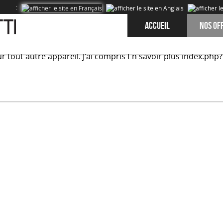
:
Accueil
Nos of
onctionnalités proposés sur notre site et afin d’améliorer l’
r tout autre appareil.
J'ai compris
En savoir plus
index.php