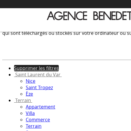
Nous utilisons les cookies afin de fournir les services et f
qui sont téléchargés ou stockés sur votre ordinateur ou su
Supprimer les filtres
Saint Laurent du Var
Nice
Saint Tropez
Èze
Terrain
Appartement
Villa
Commerce
Terrain