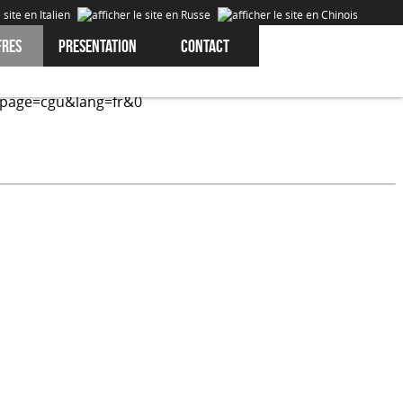
fres
Presentation
Contact
expérience de nos utilisateurs. Les cookies sont des données
?page=cgu&lang=fr&0