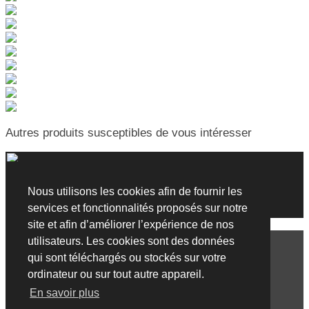
Autres produits susceptibles de vous intéresser
Réf : SRFYCK6
Èze
Nous utilisons les cookies afin de fournir les
Appartement 2 pièces
services et fonctionnalités proposés sur notre
1 560 €
site et afin d’améliorer l’expérience de nos
afficher le site en :
Français
Anglais
Italien
Russe
Chinois
utilisateurs. Les cookies sont des données
COPYRIGHT © AGENCE BENEDETTI. TOUS DROITS
qui sont téléchargés ou stockés sur votre
RESERVES.
ordinateur ou sur tout autre appareil.
En savoir plus
Conditions Générales d'Utilisation