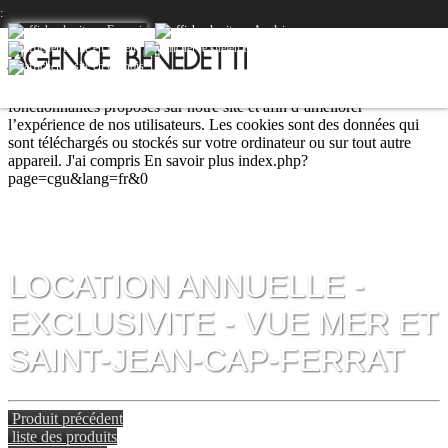
:
Nous utilisons les cookies afin de fournir les services et
fonctionnalités proposés sur notre site et afin d’améliorer
l’expérience de nos utilisateurs. Les cookies sont des données qui
sont téléchargés ou stockés sur votre ordinateur ou sur tout autre
appareil.
J'ai compris
En savoir plus
index.php?
page=cgu&lang=fr&0
LOCATION ANNUELLE -
EXCLUSIVITE - VUE MER ET
SAINT-JEAN-CAP-FERRAT
Produit précédent
liste des produits